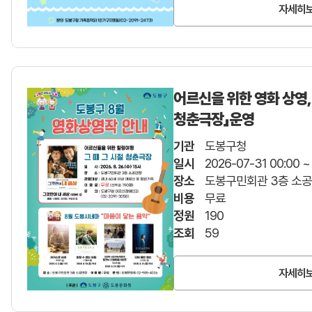
자세히
어르신을 위한 영화 상영,
청춘극장」운영
기관
도봉구청
일시
2026-07-31 00:00 ~
장소
도봉구민회관 3층 소공
비용
무료
정원
190
조회
59
자세히