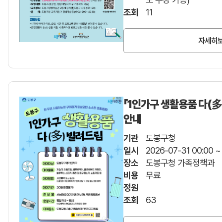
조회
11
자세히
「1인가구 생활용품 다(多
안내
기관
도봉구청
일시
2026-07-31 00:00 ~
장소
도봉구청 가족정책과
비용
무료
정원
조회
63