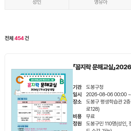
성인
영유아
전체
454
건
「꼼지락 문해교실」2026
기관
도봉구청
일시
2026-08-06 00:00 ~
장소
도봉구 평생학습관 2층
로128)
비용
무료
정원
도봉구민 110명(성인,
도 수강 가능)