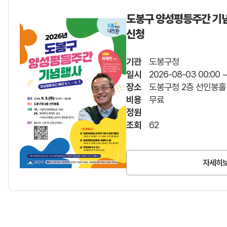
도봉구 양성평등주간 기념
신청
기관
도봉구청
일시
2026-08-03 00:00 ~
장소
도봉구청 2층 선인봉홀
비용
무료
정원
조회
62
자세히