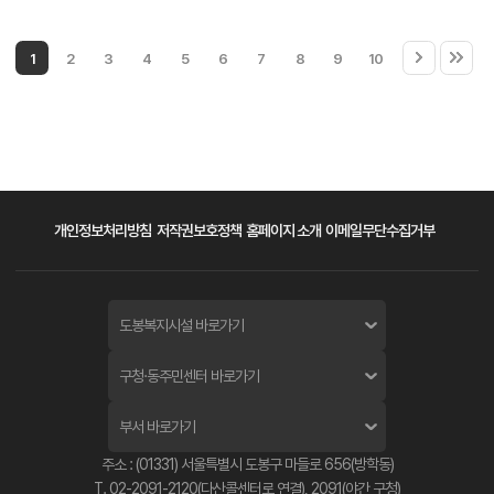
1
2
3
4
5
6
7
8
9
10
개인정보처리방침
저작권보호정책
홈페이지 소개
이메일무단수집거부
도봉복지시설 바로가기
구청·동주민센터 바로가기
부서 바로가기
주소 : (01331) 서울특별시 도봉구 마들로 656(방학동)
T. 02-2091-2120(다산콜센터로 연결), 2091(야간 구청)