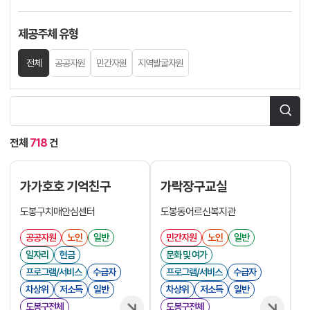
제공주체 유형
전체
공공자원
민간자원
지역발굴자원
전체
718
건
가가호호 기억친구
가락장구교실
도봉구치매안심센터
도봉동어르신복지관
공공자원
노인
일반
민간자원
노인
일반
일자리
현금
문화 및 여가
프로그램/서비스
수급자
프로그램/서비스
수급자
차상위
저소득
일반
차상위
저소득
일반
도봉구전체
도봉구전체