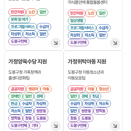
자식품안에 통합돌봄센터
민간자원
노인
일반
민간자원
노인
일반
문화 및 여가
일상생활
프로그램/서비스
수급자
프로그램/서비스
수급자
차상위
저소득
일반
차상위
저소득
일반
도봉구전체
도봉구전체
가정양육수당 지원
가정위탁아동 지원
도봉구청 가족정책과
도봉구청 아동청소년과
출생다문화팀
아동보호팀
공공자원
영유아
아동
공공자원
아동
청소년
장애인
일반
경제
일반
경제
현금
현금
수급자
차상위
수급자
차상위
저소득
저소득
일반
쌍문동
일반
쌍문동
방학동
방학동
창동
도봉동
창동
도봉동
도봉구전체
기타
도봉구전체