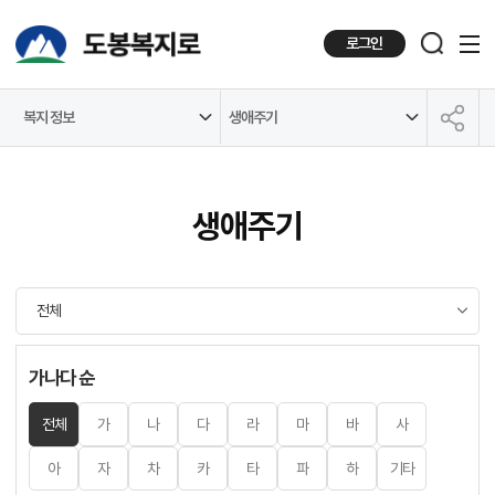
로그인
복지 정보
생애주기
공유하기
생애주기
가나다 순
전체
가
나
다
라
마
바
사
아
자
차
카
타
파
하
기타