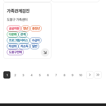
가족관계검진
도봉구 가족센터
공공자원
청년
중장년
다문화
관계
프로그램/서비스
수급자
차상위
저소득
일반
도봉구전체
1
2
3
4
5
6
7
8
9
10