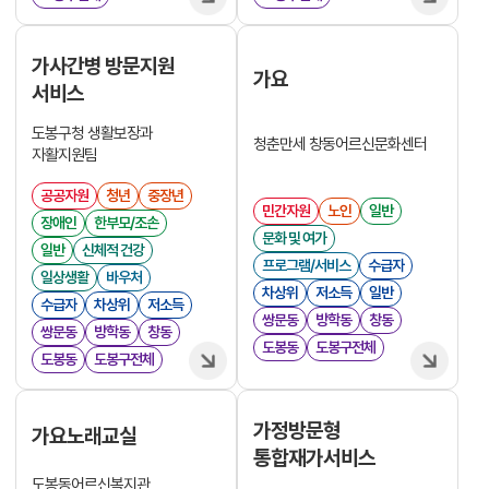
가사간병 방문지원
가요
서비스
도봉구청 생활보장과
청춘만세 창동어르신문화센터
자활지원팀
공공자원
청년
중장년
민간자원
노인
일반
장애인
한부모/조손
문화 및 여가
일반
신체적 건강
프로그램/서비스
수급자
일상생활
바우처
차상위
저소득
일반
수급자
차상위
저소득
쌍문동
방학동
창동
쌍문동
방학동
창동
도봉동
도봉구전체
도봉동
도봉구전체
가정방문형
가요노래교실
통합재가서비스
도봉동어르신복지관