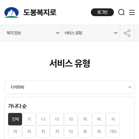
로그인
복지 정보
서비스 유형
공유하기
서비스 유형
가나다 순
전체
가
나
다
라
마
바
사
아
자
차
카
타
파
하
기타