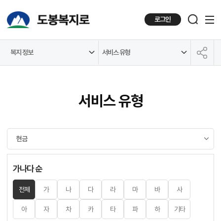
로그인
복지 정보
서비스 유형
공유하기
서비스 유형
가나다 순
전체
가
나
다
라
마
바
사
아
자
차
카
타
파
하
기타