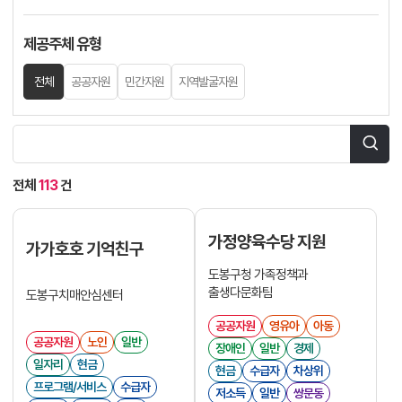
제공주체 유형
전체
공공자원
민간자원
지역발굴자원
전체
113
건
가정양육수당 지원
가가호호 기억친구
도봉구청 가족정책과
출생다문화팀
도봉구치매안심센터
공공자원
영유아
아동
공공자원
노인
일반
장애인
일반
경제
일자리
현금
현금
수급자
차상위
프로그램/서비스
수급자
저소득
일반
쌍문동