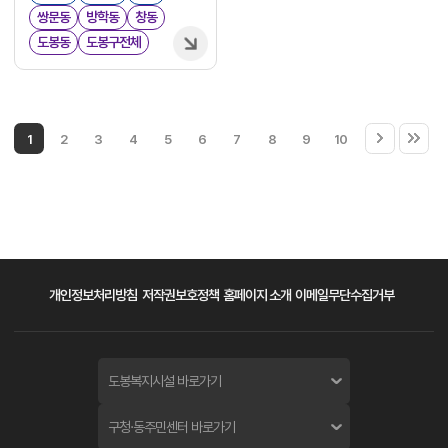
쌍문동
방학동
창동
도봉동
도봉구전체
1
2
3
4
5
6
7
8
9
10
개인정보처리방침
저작권보호정책
홈페이지 소개
이메일무단수집거부
도봉복지시설 바로가기
구청·동주민센터 바로가기