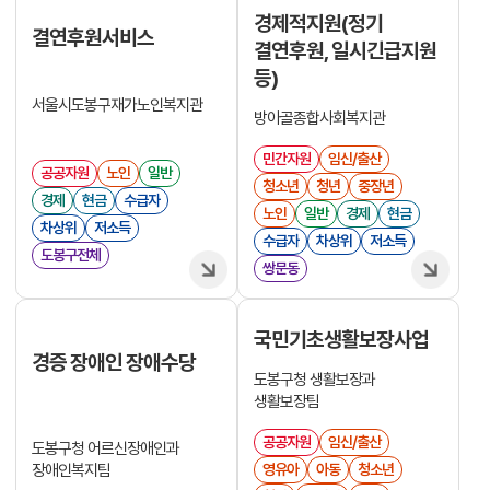
경제적지원(정기
결연후원서비스
결연후원, 일시긴급지원
등)
서울시도봉구재가노인복지관
방아골종합사회복지관
민간자원
임신/출산
공공자원
노인
일반
청소년
청년
중장년
경제
현금
수급자
노인
일반
경제
현금
차상위
저소득
수급자
차상위
저소득
도봉구전체
쌍문동
국민기초생활보장사업
경증 장애인 장애수당
도봉구청 생활보장과
생활보장팀
공공자원
임신/출산
도봉구청 어르신장애인과
장애인복지팀
영유아
아동
청소년