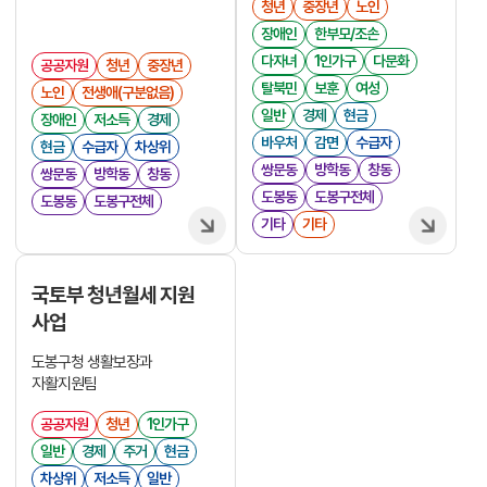
청년
중장년
노인
장애인
한부모/조손
다자녀
1인가구
다문화
공공자원
청년
중장년
탈북민
보훈
여성
노인
전생애(구분없음)
일반
경제
현금
장애인
저소득
경제
바우처
감면
수급자
현금
수급자
차상위
쌍문동
방학동
창동
쌍문동
방학동
창동
도봉동
도봉구전체
도봉동
도봉구전체
기타
기타
국토부 청년월세 지원
사업
도봉구청 생활보장과
자활지원팀
공공자원
청년
1인가구
일반
경제
주거
현금
차상위
저소득
일반