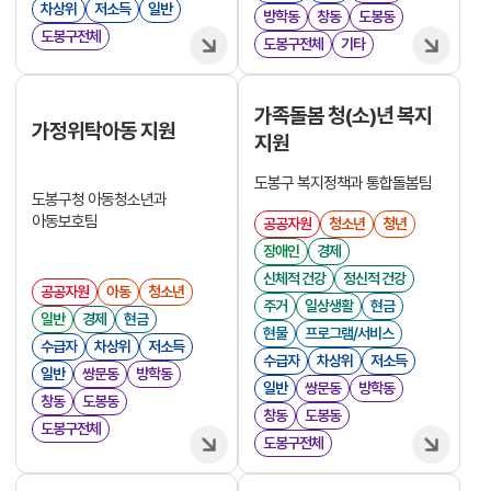
차상위
저소득
일반
방학동
창동
도봉동
도봉구전체
도봉구전체
기타
가족돌봄 청(소)년 복지
가정위탁아동 지원
지원
도봉구 복지정책과 통합돌봄팀
도봉구청 아동청소년과
아동보호팀
공공자원
청소년
청년
장애인
경제
신체적 건강
정신적 건강
공공자원
아동
청소년
주거
일상생활
현금
일반
경제
현금
현물
프로그램/서비스
수급자
차상위
저소득
수급자
차상위
저소득
일반
쌍문동
방학동
일반
쌍문동
방학동
창동
도봉동
창동
도봉동
도봉구전체
도봉구전체