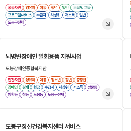
공공자원
영유아
아동
청년
일반
보육 및 교육
프로그램/서비스
수급자
차상위
저소득
일반
도봉구전체
뇌병변장애인 일회용품 지원사업
도봉장애인종합복지관
민간자원
영유아
아동
청소년
청년
중장년
장애인
경제
현금
수급자
차상위
저소득
쌍문동
방학동
창동
도봉동
도봉구전체
도봉구정신건강복지센터 서비스