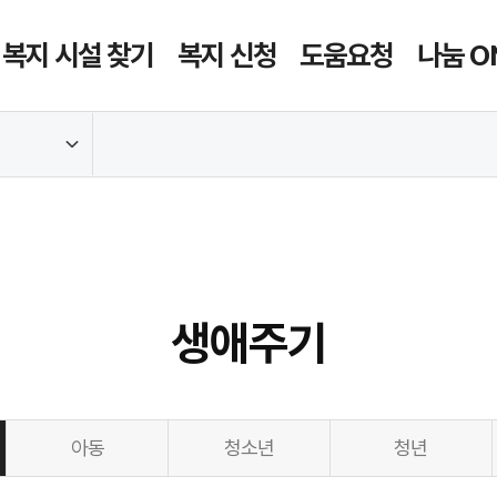
복지 시설 찾기
복지 신청
도움요청
나눔 O
생애주기
아동
청소년
청년