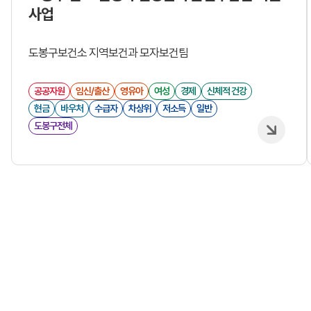
사업
도봉구보건소 지역보건과 모자보건팀
공공자원
임신/출산
영유아
여성
경제
신체적 건강
현금
바우처
수급자
차상위
저소득
일반
도봉구전체