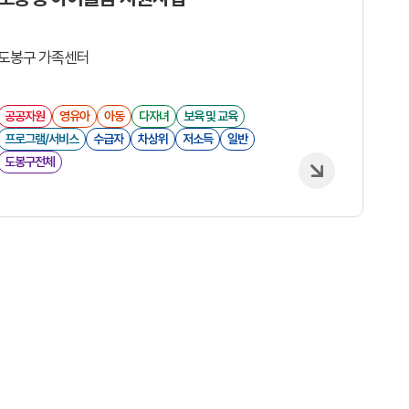
도봉구 가족센터
공공자원
영유아
아동
다자녀
보육 및 교육
프로그램/서비스
수급자
차상위
저소득
일반
도봉구전체