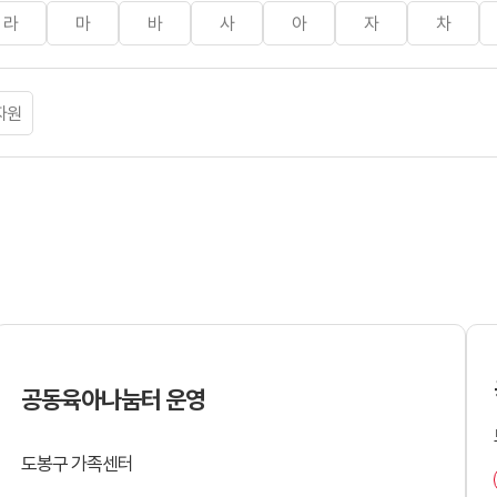
라
마
바
사
아
자
차
자원
검색 구분
검색어
공동육아나눔터 운영
도봉구 가족센터