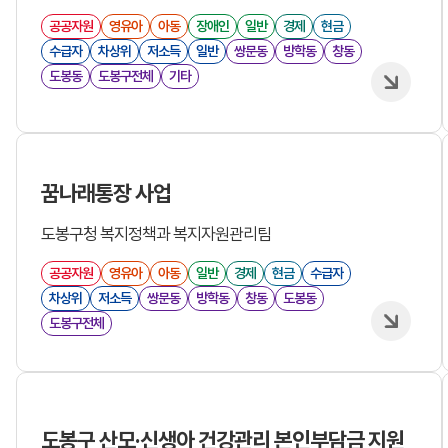
공공자원
영유아
아동
장애인
일반
경제
현금
수급자
차상위
저소득
일반
쌍문동
방학동
창동
도봉동
도봉구전체
기타
꿈나래통장 사업
도봉구청 복지정책과 복지자원관리팀
공공자원
영유아
아동
일반
경제
현금
수급자
차상위
저소득
쌍문동
방학동
창동
도봉동
도봉구전체
도봉구 산모·신생아 건강관리 본인부담금 지원