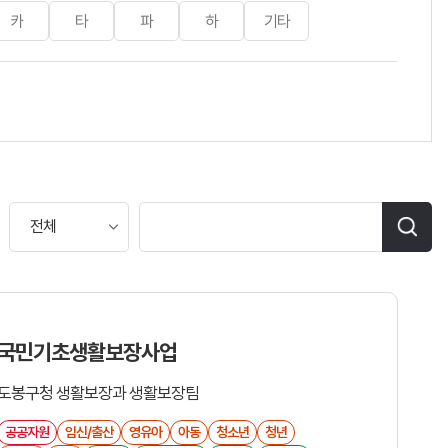
카
타
파
하
기타
국민기초생활보장사업
도봉구청 생활보장과 생활보장팀
공공자원
임신/출산
영유아
아동
청소년
청년