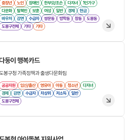
중장년
노인
장애인
한부모/조손
다자녀
1인가구
다문화
탈북민
보훈
여성
일반
경제
현금
바우처
감면
수급자
쌍문동
방학동
창동
도봉동
도봉구전체
기타
기타
다둥이 행복카드
도봉구청 가족정책과 출생다문화팀
공공자원
임신/출산
영유아
아동
청소년
다자녀
경제
감면
수급자
차상위
저소득
일반
도봉구전체
도봉형 아이돌봄 지원사업