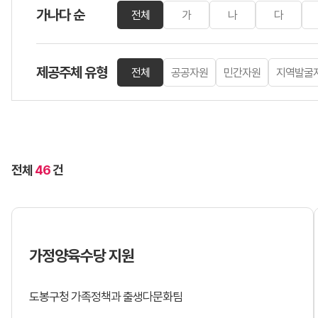
가나다 순
전체
가
나
다
제공주체 유형
전체
공공자원
민간자원
지역발굴
전체
46
건
가정양육수당 지원
도봉구청 가족정책과 출생다문화팀