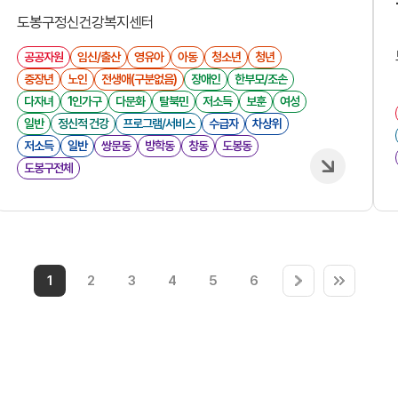
도봉구정신건강복지센터
공공자원
임신/출산
영유아
아동
청소년
청년
중장년
노인
전생애(구분없음)
장애인
한부모/조손
다자녀
1인가구
다문화
탈북민
저소득
보훈
여성
일반
정신적 건강
프로그램/서비스
수급자
차상위
저소득
일반
쌍문동
방학동
창동
도봉동
도봉구전체
1
2
3
4
5
6