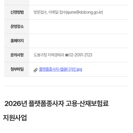
신청방법
방문접수, 이메일 접수(sjume@dobong.go.kr)
운영장소
홈페이지
문의사항
도봉구청 지역경제과 ☎02-2091-2123
첨부파일
플랫폼종사자-웹용디자인.jpg
2026년 플랫폼종사자 고용·산재보험료
지원사업