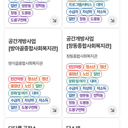
프로그램/서비스
대여
일반
쌍문동
방학동
수급자
차상위
저소득
창동
도봉동
일반
창동
도봉동
도봉구전체
공간개방사업
공간개방사업
[창동종합사회복지관]
[방아골종합사회복지관]
창동종합사회복지관
방아골종합사회복지관
민간자원
청소년
청년
중장년
노인
일반
민간자원
청소년
청년
문화 및 여가
대여
중장년
노인
일반
수급자
차상위
저소득
문화 및 여가
대여
일반
쌍문동
방학동
수급자
차상위
저소득
창동
도봉동
일반
도봉구전체
도봉구전체