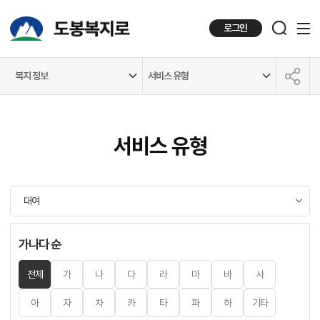
로그인
복지 정보
서비스 유형
공유하기
서비스 유형
가나다 순
전체
가
나
다
라
마
바
사
아
자
차
카
타
파
하
기타