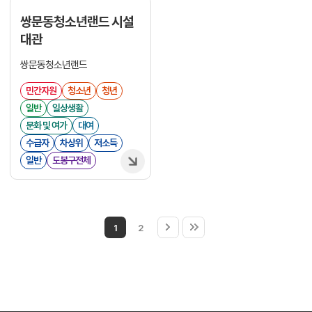
쌍문동청소년랜드 시설
대관
쌍문동청소년랜드
민간자원
청소년
청년
일반
일상생활
문화 및 여가
대여
수급자
차상위
저소득
일반
도봉구전체
1
2