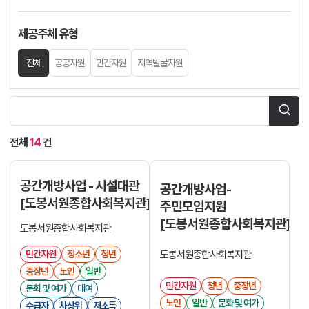
제공주체 유형
전체
공공자원
민간자원
지역발굴자원
전체
14
건
공간개방사업 - 시설대관
공간개방사업-
[도봉서원종합사회복지관]
주민모임지원
[도봉서원종합사회복지관]
도봉서원종합사회복지관
도봉서원종합사회복지관
민간자원
청소년
청년
중장년
노인
일반
민간자원
청년
중장년
문화 및 여가
대여
노인
일반
문화 및 여가
수급자
차상위
저소득