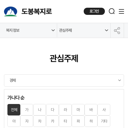
로그인
복지 정보
관심주제
공유하기
관심주제
가나다 순
전체
가
나
다
라
마
바
사
아
자
차
카
타
파
하
기타