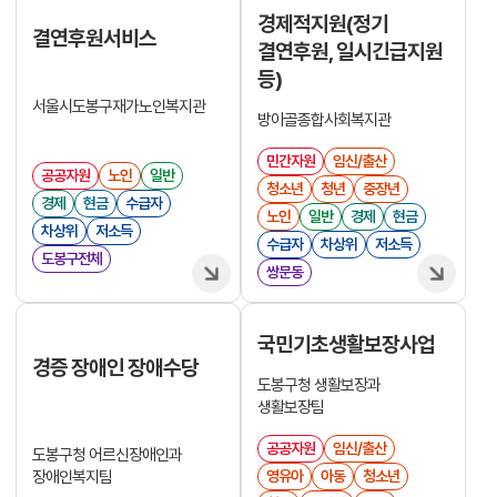
경제적지원(정기
결연후원서비스
결연후원, 일시긴급지원
등)
서울시도봉구재가노인복지관
방아골종합사회복지관
민간자원
임신/출산
공공자원
노인
일반
청소년
청년
중장년
경제
현금
수급자
노인
일반
경제
현금
차상위
저소득
수급자
차상위
저소득
도봉구전체
쌍문동
국민기초생활보장사업
경증 장애인 장애수당
도봉구청 생활보장과
생활보장팀
공공자원
임신/출산
도봉구청 어르신장애인과
장애인복지팀
영유아
아동
청소년