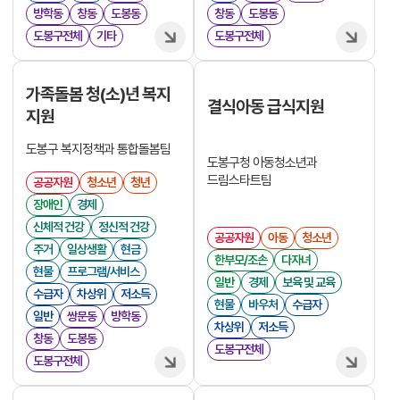
방학동
창동
도봉동
창동
도봉동
도봉구전체
기타
도봉구전체
가족돌봄 청(소)년 복지
결식아동 급식지원
지원
도봉구 복지정책과 통합돌봄팀
도봉구청 아동청소년과
드림스타트팀
공공자원
청소년
청년
장애인
경제
신체적 건강
정신적 건강
공공자원
아동
청소년
주거
일상생활
현금
한부모/조손
다자녀
현물
프로그램/서비스
일반
경제
보육 및 교육
수급자
차상위
저소득
현물
바우처
수급자
일반
쌍문동
방학동
차상위
저소득
창동
도봉동
도봉구전체
도봉구전체