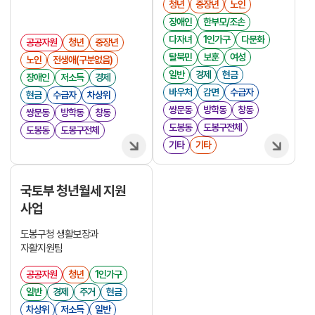
청년
중장년
노인
장애인
한부모/조손
다자녀
1인가구
다문화
공공자원
청년
중장년
탈북민
보훈
여성
노인
전생애(구분없음)
일반
경제
현금
장애인
저소득
경제
바우처
감면
수급자
현금
수급자
차상위
쌍문동
방학동
창동
쌍문동
방학동
창동
도봉동
도봉구전체
도봉동
도봉구전체
기타
기타
국토부 청년월세 지원
사업
도봉구청 생활보장과
자활지원팀
공공자원
청년
1인가구
일반
경제
주거
현금
차상위
저소득
일반