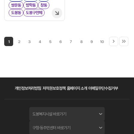
쌍문동
방학동
창동
도봉동
도봉구전체
1
2
3
4
5
6
7
8
9
10
개인정보처리방침
저작권보호정책
홈페이지 소개
이메일무단수집거부
도봉복지시설 바로가기
구청·동주민센터 바로가기