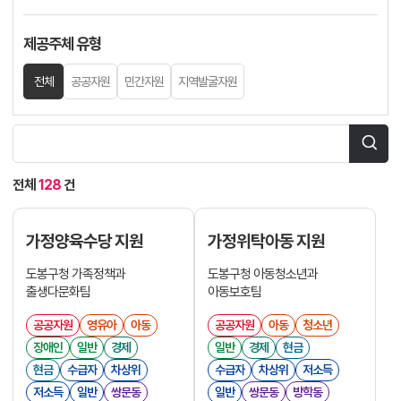
제공주체 유형
전체
공공자원
민간자원
지역발굴자원
전체
128
건
가정양육수당 지원
가정위탁아동 지원
도봉구청 가족정책과
도봉구청 아동청소년과
출생다문화팀
아동보호팀
공공자원
영유아
아동
공공자원
아동
청소년
장애인
일반
경제
일반
경제
현금
현금
수급자
차상위
수급자
차상위
저소득
저소득
일반
쌍문동
일반
쌍문동
방학동