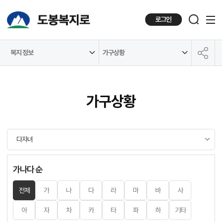
로그인
복지 정보
가구상황
공유하기
가구상황
가나다 순
전체
가
나
다
라
마
바
사
아
자
차
카
타
파
하
기타