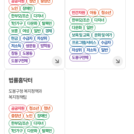
공공자원
청년
중장년
노인
장애인
민간자원
아동
청소년
한부모/조손
다자녀
한부모/조손
다자녀
1인가구
다문화
탈북민
다문화
일반
보훈
여성
일반
경제
보육 및 교육
문화 및 여가
현금
수급자
차상위
프로그램/서비스
수급자
저소득
쌍문동
방학동
차상위
저소득
일반
창동
도봉동
도봉구전체
도봉구전체
법률홈닥터
도봉구청 복지정책과
복지정책팀
공공자원
청소년
청년
중장년
노인
장애인
한부모/조손
다자녀
1인가구
다문화
탈북민