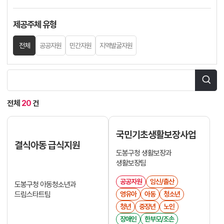
제공주체 유형
전체
공공자원
민간자원
지역발굴자원
전체
20
건
국민기초생활보장사업
결식아동 급식지원
도봉구청 생활보장과
생활보장팀
공공자원
임신/출산
도봉구청 아동청소년과
드림스타트팀
영유아
아동
청소년
청년
중장년
노인
장애인
한부모/조손