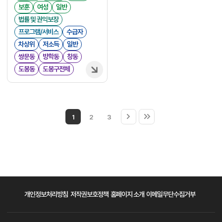
보훈
여성
일반
법률 및 권익보장
프로그램/서비스
수급자
차상위
저소득
일반
쌍문동
방학동
창동
도봉동
도봉구전체
1
2
3
개인정보처리방침
저작권보호정책
홈페이지 소개
이메일무단수집거부