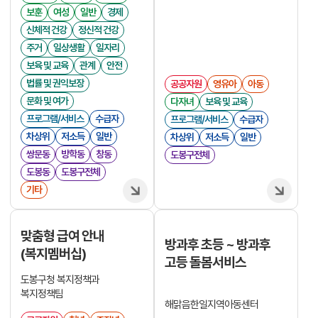
보훈
여성
일반
경제
신체적 건강
정신적 건강
주거
일상생활
일자리
보육 및 교육
관계
안전
법률 및 권익보장
공공자원
영유아
아동
문화 및 여가
다자녀
보육 및 교육
프로그램/서비스
수급자
프로그램/서비스
수급자
차상위
저소득
일반
차상위
저소득
일반
쌍문동
방학동
창동
도봉구전체
도봉동
도봉구전체
기타
맞춤형 급여 안내
방과후 초등 ~ 방과후
(복지멤버십)
고등 돌봄서비스
도봉구청 복지정책과
복지정책팀
해맑음한일지역아동센터