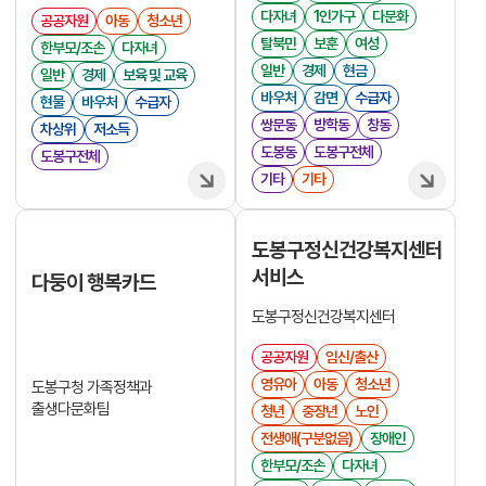
다자녀
1인가구
다문화
공공자원
아동
청소년
탈북민
보훈
여성
한부모/조손
다자녀
일반
경제
현금
일반
경제
보육 및 교육
바우처
감면
수급자
현물
바우처
수급자
쌍문동
방학동
창동
차상위
저소득
도봉동
도봉구전체
도봉구전체
기타
기타
도봉구정신건강복지센터
서비스
다둥이 행복카드
도봉구정신건강복지센터
공공자원
임신/출산
영유아
아동
청소년
도봉구청 가족정책과
출생다문화팀
청년
중장년
노인
전생애(구분없음)
장애인
한부모/조손
다자녀