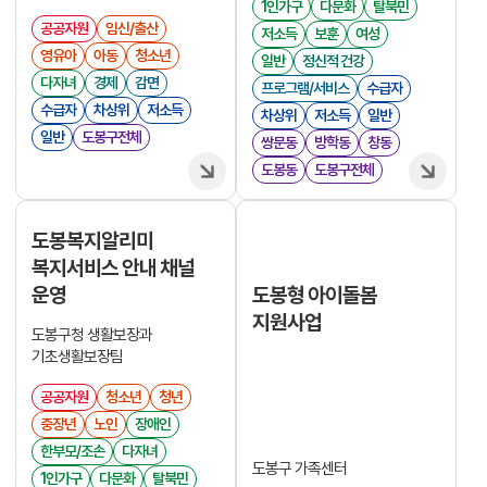
1인가구
다문화
탈북민
공공자원
임신/출산
저소득
보훈
여성
영유아
아동
청소년
일반
정신적 건강
다자녀
경제
감면
프로그램/서비스
수급자
수급자
차상위
저소득
차상위
저소득
일반
일반
도봉구전체
쌍문동
방학동
창동
도봉동
도봉구전체
도봉복지알리미
복지서비스 안내 채널
도봉형 아이돌봄
운영
지원사업
도봉구청 생활보장과
기초생활보장팀
공공자원
청소년
청년
중장년
노인
장애인
한부모/조손
다자녀
도봉구 가족센터
1인가구
다문화
탈북민